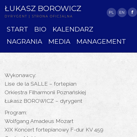
ŁUKASZ BOROWICZ
f
PL
EN
DYRYGENT | STRONA OFICJALNA
START
BIO
KALENDARZ
NAGRANIA
MEDIA
MANAGEMENT
Wykonawcy:
Lise de la
SALLE
– fortepian
Orkiestra Filharmonii Poznańskiej
Łukasz
BOROWICZ
– dyrygent
Program:
Wolfgang Amadeus Mozart
XIX Koncert fortepianowy F-dur KV 459